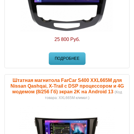
25 800 Руб.
ПОДРОБНЕЕ
Штатная магнитола FarCar S400 XXL665M для
Nissan Qashqai, X-Trail с DSP процессором и 4G
модемом (8/256 Гб) экран 2K на Android 13
(Код
товара:
XXL665M климат.
)