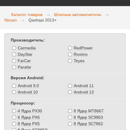
Каталог товаров
Штатные автомагнитолы
Nissan
Qashqai 2013+
Производитель:
Carmedia
RedPower
DayStar
Roximo
FarCar
Teyes
Parafar
Версия Android:
Android 9.0
Android 11
Android 10
Android 13
Процессор:
4 Ядра PX30
8 Ядер MT8667
6 Ядер PX6
8 Ядер SC9863
8 Ядер PX5
8 Ядер SC7862
8 Ядер SC9853i