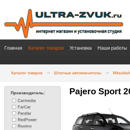
Главная
Каталог товаров
Установка
Наши работы
Каталог товаров
Штатные автомагнитолы
Mitsubish
Pajero Sport 
Производитель:
Carmedia
FarCar
Parafar
RedPower
Roximo