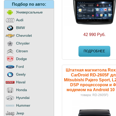
Подбор
по авто:
Универсальные
Audi
BMW
42 990 Руб.
Chevrolet
Chrysler
Citroen
ПОДРОБНЕЕ
Dodge
Ford
Штатная магнитола Rox
Geely
CarDroid RD-2605F дл
Mitsubishi Pajero Sport, L
Haval
DSP процессором и 4
модемом на Android 10
Honda
товара:
RD-2605F
)
Hyundai
Hummer
Jeep