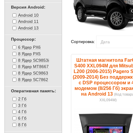
Версия Android:
Android 10
Android 11
Android 13
Процессор:
Сортировка:
6 Ядер PX6
8 Ядер PX5
Штатная магнитола Far
8 Ядер SC9853i
S400 XXL094M для Mitsub
8 Ядер MT8667
L200 (2006-2015) Pagero 
8 Ядер SC9863
(2009-2014) Без поддерж
8 Ядер SC7862
с DSP процессором и 
модемом (8/256 Гб) экра
Оперативная память:
на Android 13
(Код товар
2 Гб
XXL094M
)
3 Гб
4 Гб
6 Гб
8 Гб