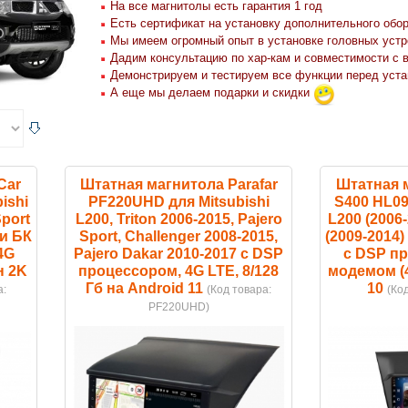
На все магнитолы есть гарантия 1 год
Есть сертификат на установку дополнительного обо
Мы имеем огромный опыт в установке головных устр
Дадим консультацию по хар-кам и совместимости с 
Демонстрируем и тестируем все функции перед уста
А еще мы делаем подарки и скидки
Car
Штатная магнитола Parafar
Штатная 
ishi
PF220UHD для Mitsubishi
S400 HL09
Sport
L200, Triton 2006-2015, Pajero
L200 (2006-
ки БК
Sport, Challenger 2008-2015,
(2009-2014
4G
Pajero Dakar 2010-2017 c DSP
с DSP п
н 2K
процессором, 4G LTE, 8/128
модемом (4
Гб на Android 11
10
а:
(Код товара:
(Ко
PF220UHD
)