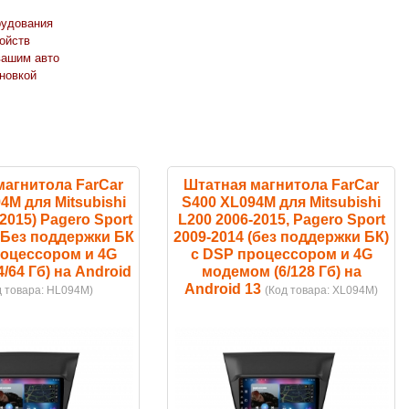
рудования
ойств
вашим авто
новкой
магнитола FarCar
Штатная магнитола FarCar
4M для Mitsubishi
S400 XL094M для Mitsubishi
2015) Pagero Sport
L200 2006-2015, Pagero Sport
) Без поддержки БК
2009-2014 (без поддержки БК)
роцессором и 4G
с DSP процессором и 4G
/64 Гб) на Android
модемом (6/128 Гб) на
Android 13
д товара:
HL094M
)
(Код товара:
XL094M
)