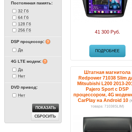
Постоянная память:
32 Гб
64 Гб
128 Гб
256 Гб
41 300 Руб.
DSP процессор:
Да
ПОДРОБНЕЕ
4G LTE модем:
Да
Штатная магнитола
Нет
Redpower 71038 Slim д
Mitsubishi L200 2013-20
DVD привод:
Pajero Sport с DSP
процессором, 4G модем
Нет
CarPlay на Android 10
(
товара:
71038SLIM
)