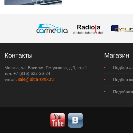
Контакты
Магазин
Подбор а
Москва, ул. Василия Петушкова, д.3, стр.1
тел: +7 (916) 622-26-24
sale@ultra-zvuk.ru
еmail :
Подбор ка
Подобрат