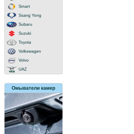
Smart
Ssang Yong
Subaru
Suzuki
Toyota
Volkswagen
Volvo
UAZ
Омыватели
камер