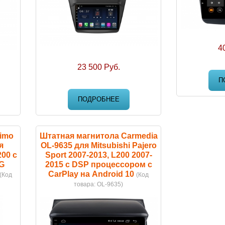
4
23 500 Руб.
П
ПОДРОБНЕЕ
imo
Штатная магнитола Carmedia
я
OL-9635 для Mitsubishi Pajero
200 с
Sport 2007-2013, L200 2007-
G
2015 c DSP процессором с
CarPlay на Android 10
(Код
(Код
товара:
OL-9635
)