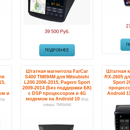
2
39 500 Руб.
П
ПОДРОБНЕЕ
Штатная магнитола FarCar
Штатная 
ля
S400 TM094M для Mitsubishi
RX-2605 для
15,
L200 2006-2015, Pagero Sport
Sport 2
2009-2014 (Без поддержки БК)
процессо
ом и
с DSP процессором и 4G
Android 1
модемом на Android 10
Код
(Код
товара:
TM094M
)