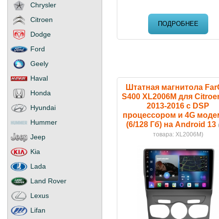
Chrysler
Citroen
ПОДРОБНЕЕ
Dodge
Ford
Geely
Haval
Штатная магнитола Far
Honda
S400 XL2006M для Citroe
2013-2016 с DSP
Hyundai
процессором и 4G мод
Hummer
(6/128 Гб) на Android 13
товара:
XL2006M
)
Jeep
Kia
Lada
Land Rover
Lexus
Lifan