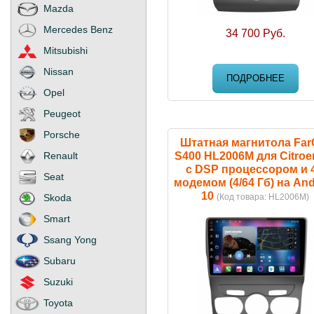
Mazda
Mercedes Benz
34 700 Руб.
Mitsubishi
Nissan
ПОДРОБНЕЕ
Opel
Peugeot
Porsche
Штатная магнитола Far
S400 HL2006M для Citroe
Renault
с DSP процессором и 
Seat
модемом (4/64 Гб) на And
10
(Код товара:
HL2006M
)
Skoda
Smart
Ssang Yong
Subaru
Suzuki
Toyota