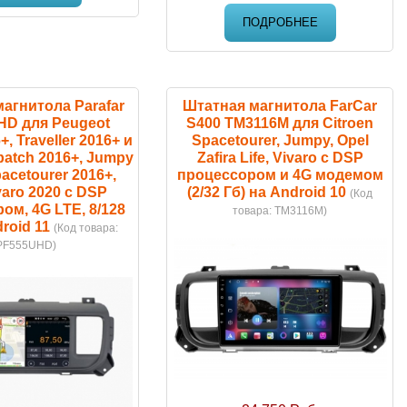
ПОДРОБНЕЕ
агнитола Parafar
Штатная магнитола FarCar
HD для Peugeot
S400 TM3116M для Citroen
+, Traveller 2016+ и
Spacetourer, Jumpy, Opel
patch 2016+, Jumpy
Zafira Life, Vivaro с DSP
acetourer 2016+,
процессором и 4G модемом
varo 2020 c DSP
(2/32 Гб) на Android 10
(Код
ом, 4G LTE, 8/128
товара:
TM3116M
)
roid 11
(Код товара:
PF555UHD
)