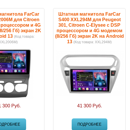
магнитола FarCar
Штатная магнитола FarCar
006M для Citroen
S400 XXL294M для Peugeot
процессором и 4G
301, Citroen C-Elysee с DSP
/256 Гб) экран 2K
процессором и 4G модемом
oid 13
(8/256 Гб) экран 2K на Android
(Код товара:
13
XXL2006M
)
(Код товара:
XXL294M
)
1 300 Руб.
41 300 Руб.
ОДРОБНЕЕ
ПОДРОБНЕЕ