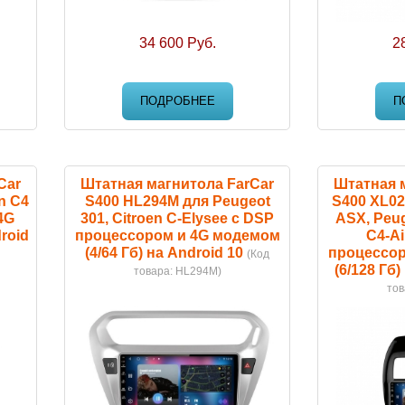
34 600 Руб.
2
ПОДРОБНЕЕ
П
Car
Штатная магнитола FarCar
Штатная 
n C4
S400 HL294M для Peugeot
S400 XL02
4G
301, Citroen C-Elysee с DSP
ASX, Peug
roid
процессором и 4G модемом
C4-Ai
(4/64 Гб) на Android 10
процессор
(Код
(6/128 Гб)
товара:
HL294M
)
тов