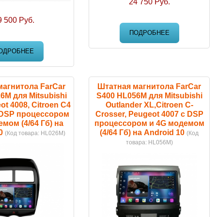
24 750 Руб.
9 500 Руб.
ПОДРОБНЕЕ
ОДРОБНЕЕ
магнитола FarCar
Штатная магнитола FarCar
6M для Mitsubishi
S400 HL056M для Mitsubishi
t 4008, Citroen C4
Outlander XL,Citroen C-
с DSP процессором
Crosser, Peugeot 4007 с DSP
мом (4/64 Гб) на
процессором и 4G модемом
0
(4/64 Гб) на Android 10
(Код товара:
HL026M
)
(Код
товара:
HL056M
)