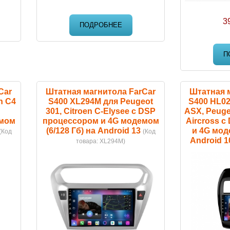
3
ПОДРОБНЕЕ
П
Car
Штатная магнитола FarCar
Штатная 
n C4
S400 XL294M для Peugeot
S400 HL02
301, Citroen C-Elysee с DSP
ASX, Peugeo
емом
процессором и 4G модемом
Aircross 
(6/128 Гб) на Android 13
и 4G моде
(Код
(Код
Android 1
товара:
XL294M
)