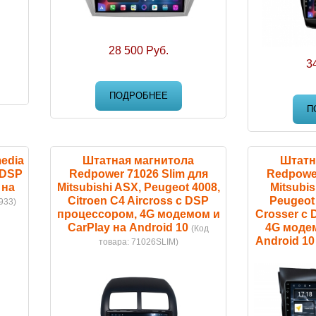
28 500 Руб.
3
ПОДРОБНЕЕ
П
edia
Штатная магнитола
Штатн
 DSP
Redpower 71026 Slim для
Redpower
 на
Mitsubishi ASX, Peugeot 4008,
Mitsubis
Citroen C4 Aircross с DSP
Peugeot 
933
)
процессором, 4G модемом и
Crosser с
CarPlay на Android 10
4G модем
(Код
Android 10
товара:
71026SLIM
)