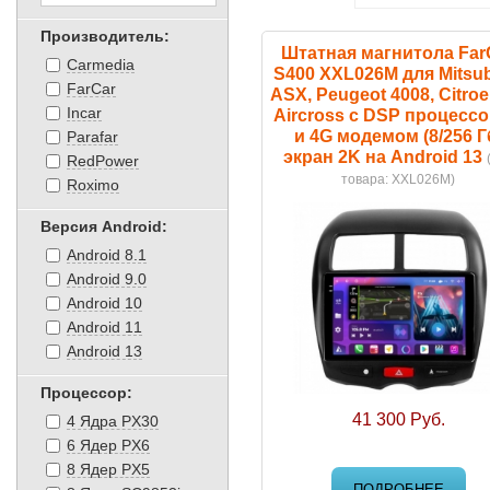
Производитель:
Штатная магнитола Far
Carmedia
S400 XXL026M для Mitsub
FarCar
ASX, Peugeot 4008, Citro
Incar
Aircross с DSP процесс
и 4G модемом (8/256 Г
Parafar
экран 2K на Android 13
RedPower
товара:
XXL026M
)
Roximo
Версия Android:
Android 8.1
Android 9.0
Android 10
Android 11
Android 13
Процессор:
41 300 Руб.
4 Ядра PX30
6 Ядер PX6
8 Ядер PX5
ПОДРОБНЕЕ