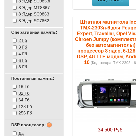
8 Ядер SC9853i
8 Ядер MT8667
8 Ядер SC9863
8 Ядер SC7862
Штатная магнитола Inc
TMX-2303n-6 для Peuge
Оперативная память:
Expert, Traveller, Opel Viv
Citroen Jumpy (комплект
2 Гб
без автомагнитолы)
3 Гб
процессор 8 ядер, 6-128
4 Гб
DSP, 4G LTE модем, And
6 Гб
10
(Код товара:
TMX-2303n-6
8 Гб
Постоянная память:
16 Гб
32 Гб
64 Гб
128 Гб
256 Гб
DSP процессор:
34 500 Руб.
Да