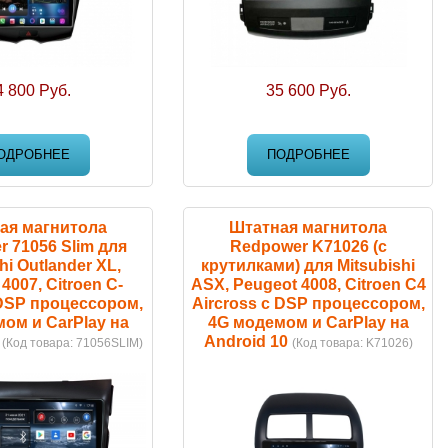
4 800 Руб.
35 600 Руб.
ОДРОБНЕЕ
ПОДРОБНЕЕ
ая магнитола
Штатная магнитола
 71056 Slim для
Redpower K71026 (с
hi Outlander XL,
крутилками) для Mitsubishi
4007, Citroen C-
ASX, Peugeot 4008, Citroen C4
 DSP процессором,
Aircross с DSP процессором,
ом и CarPlay на
4G модемом и CarPlay на
Android 10
(Код товара:
71056SLIM
)
(Код товара:
K71026
)