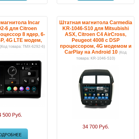
магнитола Incar
Штатная магнитола Carmedia
2-6 для Citroen
KR-1046-S10 для Mitsubishi
оцессор 8 ядер, 6-
ASX, Citroen C4 AirCross,
SP, 4G LTE модем,
Peugeot 4008 с DSP
процессором, 4G модемом и
(Код товара:
TMX-6292-6
)
CarPlay на Android 10
(Код
товара:
KR-1046-S10
)
4 500 Руб.
34 700 Руб.
ОДРОБНЕЕ