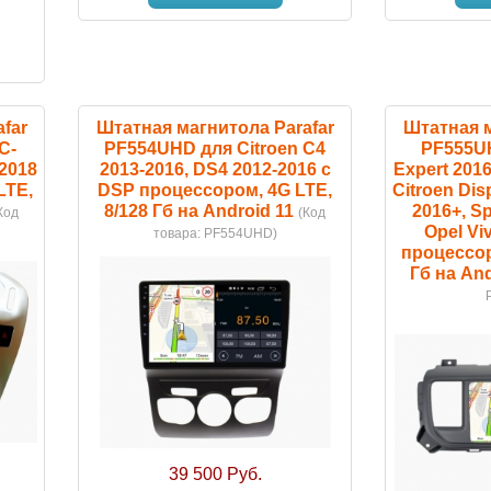
far
Штатная магнитола Parafar
Штатная м
C-
PF554UHD для Citroen C4
PF555U
-2018
2013-2016, DS4 2012-2016 c
Expert 2016
LTE,
DSP процессором, 4G LTE,
Citroen Dis
8/128 Гб на Android 11
2016+, Sp
Код
(Код
Opel Vi
товара:
PF554UHD
)
процессор
Гб на And
39 500 Руб.