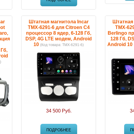
ar
Штатная магнитола Incar
Штатная 
ot
TMX-6291-6 для Citroen C4
TMX-629
aro,
процессор 8 ядер, 6-128 Гб,
Berlingo пр
ация
DSP, 4G LTE модем, Android
128 Гб, D
10
Android 10
(Код товара:
TMX-6291-6
)
 Гб,
roid
)
34 500 Руб.
3
ПОДРОБНЕЕ
П