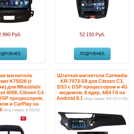
2 990 Руб.
52 150 Руб.
ОДРОБНЕЕ
ПОДРОБНЕЕ
ая магнитола
Штатная магнитола Carmedia
wer K75026 (с
KR-7073-S9 для Citroen C3,
и) для Mitsubishi
DS3 c DSP процессором и 4G
t 4008, Citroen C4
модемом, 8 ядер, 4/64 Гб на
 DSP процессором,
Android 8.1
(Код товара:
KR-7073-S9
)
ом и CarPlay на
0
(Код товара:
K75026
)