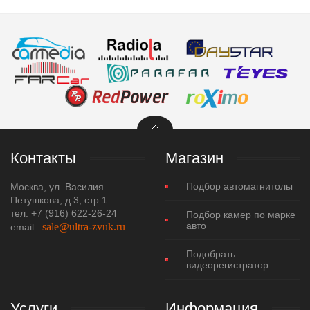
Контакты
Магазин
Подбор автомагнитолы
Москва, ул. Василия
Петушкова, д.3, стр.1
тел: +7 (916) 622-26-24
Подбор камер по марке
авто
sale@ultra-zvuk.ru
еmail :
Подобрать
видеорегистратор
Услуги
Информация