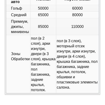
авто
Гольф
50000
60000
Средний
65000
80000
Премиум,
джипы,
85000
110000
минивены
пол (в 2
пол (в 3 слоя),
слоя), арки
моторный отсек
изнутри,
изнутри, арки изнутри,
Зоны
двери (в 3
двери (в 4 слоя),
Обработки
слоя), крышка
крышка багажника, пол
багажника,
багажника, задние
пол
крылья, потолок,
багажника,
обшивки и
задние
пластиковые элементы
крылья,
салона.
потолок.