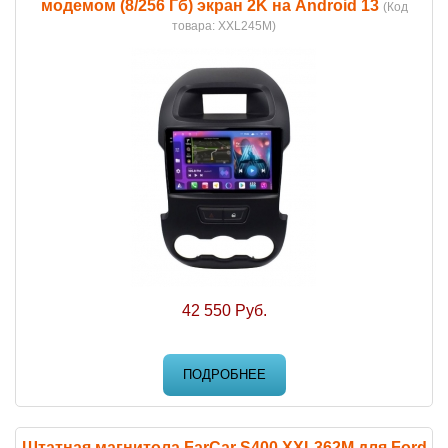
модемом (8/256 Гб) экран 2K на Android 13
(Код
товара:
XXL245M
)
42 550 Руб.
ПОДРОБНЕЕ
Штатная магнитола FarCar S400 XXL362M для Ford