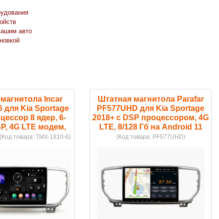
рудования
ойств
вашим авто
новкой
магнитола Incar
Штатная магнитола Parafar
 для Kia Sportage
PF577UHD для Kia Sportage
цессор 8 ядер, 6-
2018+ c DSP процессором, 4G
SP, 4G LTE модем,
LTE, 8/128 Гб на Android 11
(Код товара:
TMX-1810-6
)
(Код товара:
PF577UHD
)