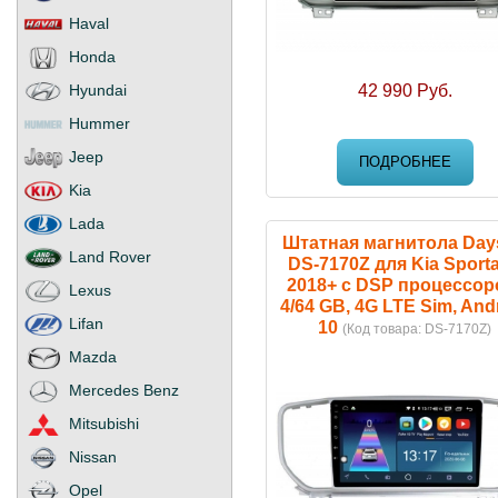
Haval
Honda
Hyundai
42 990 Руб.
Hummer
Jeep
ПОДРОБНЕЕ
Kia
Lada
Штатная магнитола Days
Land Rover
DS-7170Z для Kia Sport
2018+ с DSP процессор
Lexus
4/64 GB, 4G LTE Sim, And
Lifan
10
(Код товара:
DS-7170Z
)
Mazda
Mercedes Benz
Mitsubishi
Nissan
Opel