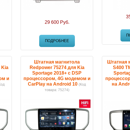
3
29 600 Руб.
П
ПОДРОБНЕЕ
Штатная магнитола
Штатная 
 Kia
Redpower 75274 для Kia
S400 T
P
Sportage 2018+ с DSP
Sporta
ом и
процессором, 4G модемом и
процессор
CarPlay на Android 10
на Andr
Код
(Код
товара:
75274
)