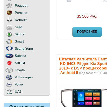
Peugeot
Porsche
35 500 Руб.
Renault
Seat
ПОДРОБНЕЕ
Skoda
Smart
Ssang Yong
Subaru
Штатная магнитола Carm
Suzuki
KD-9403-P5 для Kia Spor
2018+ c DSP процессоро
Toyota
Android 9
(Код товара:
KD-940
Volkswagen
Volvo
UAZ
Омыватели
камер