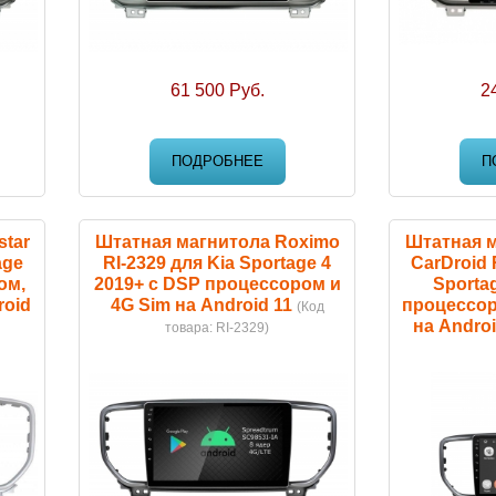
61 500 Руб.
2
ПОДРОБНЕЕ
П
tar
Штатная магнитола Roximo
Штатная 
age
RI-2329 для Kia Sportage 4
CarDroid 
ом,
2019+ c DSP процессором и
Sporta
roid
4G Sim на Android 11
процессор
(Код
на Androi
товара:
RI-2329
)