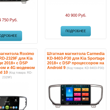
40 900 Руб.
4 750 Руб.
ПОДРОБНЕЕ
ОДРОБНЕЕ
магнитола Roximo
Штатная магнитола Carmedia
RD-2329F для Kia
KD-9403-P30 для Kia Sportage
ge 2018+ с DSP
2018+ c DSP процессором на
ом и 4G модемом
Android 9
(Код товара:
KD-9403-P30
)
d 10
(Код товара:
RD-
2329F
)