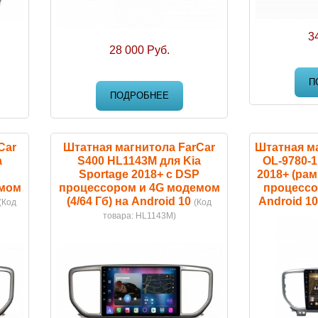
3
28 000 Руб.
П
ПОДРОБНЕЕ
Car
Штатная магнитола FarCar
Штатная м
a
S400 HL1143M для Kia
OL-9780-1
P
Sportage 2018+ с DSP
2018+ (рам
емом
процессором и 4G модемом
процессо
(4/64 Гб) на Android 10
Android 10
(Код
(Код
товара:
HL1143M
)