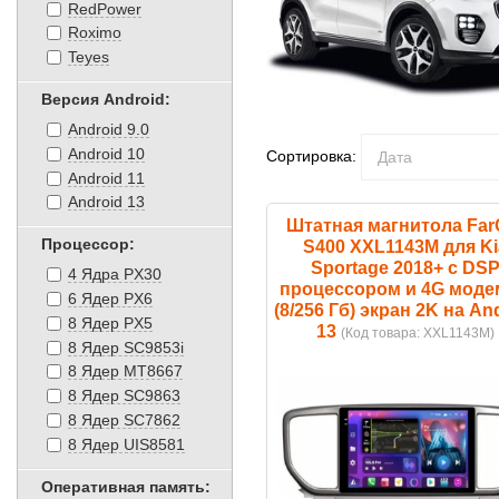
RedPower
Roximo
Teyes
Версия Android:
Android 9.0
Android 10
Сортировка:
Android 11
Android 13
Штатная магнитола Far
Процессор:
S400 XXL1143M для Ki
Sportage 2018+ с DS
4 Ядра PX30
процессором и 4G мод
6 Ядер PX6
(8/256 Гб) экран 2K на An
8 Ядер PX5
13
(Код товара:
XXL1143M
)
8 Ядер SC9853i
8 Ядер MT8667
8 Ядер SC9863
8 Ядер SC7862
8 Ядер UIS8581
Оперативная память: