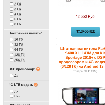
2 Гб
3 Гб
4 Гб
42 550 Руб.
6 Гб
8 Гб
ПОДРОБНЕЕ
Постоянная память:
16 Гб
32 Гб
Штатная магнитола Far
64 Гб
S400 XL1143M для Ki
128 Гб
Sportage 2018+ с DS
256 Гб
процессором и 4G мод
(6/128 Гб) на Android 13
DSP процессор:
товара:
XL1143M
)
Да
4G LTE модем:
Да
Нет