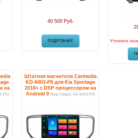
40 500 Руб.
2
Уточните нал
ПОДРОБНЕЕ
П
edia
Штатная магнитола Carmedia
tage
KD-9403-P6 для Kia Sportage
м на
2018+ c DSP процессором на
Android 9
3-P5
)
(Код товара:
KD-9403-P6
)