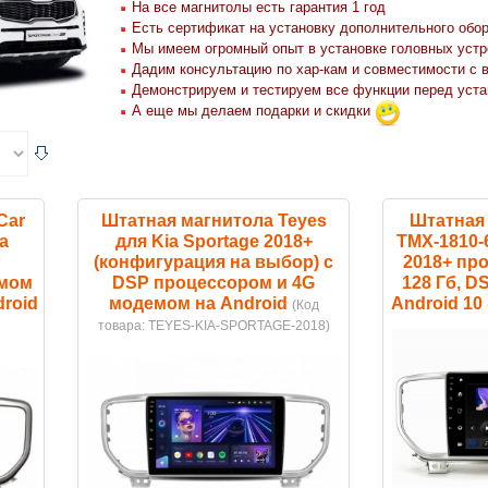
На все магнитолы есть гарантия 1 год
Есть сертификат на установку дополнительного обо
Мы имеем огромный опыт в установке головных устр
Дадим консультацию по хар-кам и совместимости с 
Демонстрируем и тестируем все функции перед уста
А еще мы делаем подарки и скидки
Car
Штатная магнитола Teyes
Штатная 
a
для Kia Sportage 2018+
TMX-1810-6
P
(конфигурация на выбор) с
2018+ про
емом
DSP процессором и 4G
128 Гб, D
droid
модемом на Android
Android 10
(Код
товара:
TEYES-KIA-SPORTAGE-2018
)