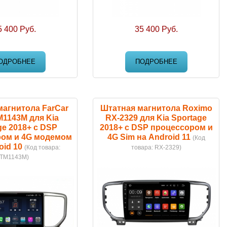
5 400 Руб.
35 400 Руб.
ОДРОБНЕЕ
ПОДРОБНЕЕ
магнитола FarCar
Штатная магнитола Roximo
M1143M для Kia
RX-2329 для Kia Sportage
ge 2018+ с DSP
2018+ c DSP процессором и
ом и 4G модемом
4G Sim на Android 11
(Код
oid 10
(Код товара:
товара:
RX-2329
)
TM1143M
)