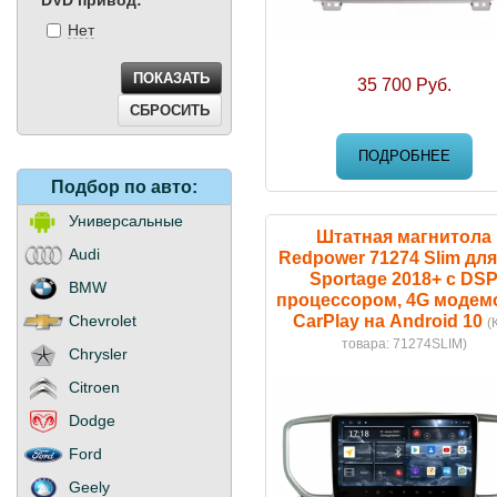
DVD привод:
Нет
35 700 Руб.
ПОДРОБНЕЕ
Подбор
по авто:
Универсальные
Штатная магнитола
Audi
Redpower 71274 Slim для
Sportage 2018+ с DS
BMW
процессором, 4G модем
CarPlay на Android 10
Chevrolet
(
товара:
71274SLIM
)
Chrysler
Citroen
Dodge
Ford
Geely