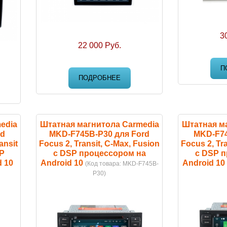
3
22 000 Руб.
П
ПОДРОБНЕЕ
edia
Штатная магнитола Carmedia
Штатная м
rd
MKD-F745B-P30 для Ford
MKD-F74
ansit
Focus 2, Transit, C-Max, Fusion
Focus 2, Tr
SP
с DSP процессором на
с DSP 
 10
Android 10
Android 10
(Код товара:
MKD-F745B-
P30
)