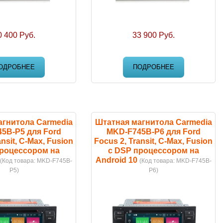
0 400 Руб.
33 900 Руб.
ОДРОБНЕЕ
ПОДРОБНЕЕ
агнитола Carmedia
Штатная магнитола Carmedia
5B-P5 для Ford
MKD-F745B-P6 для Ford
ansit, C-Max, Fusion
Focus 2, Transit, C-Max, Fusion
процессором на
с DSP процессором на
Android 10
(Код товара:
MKD-F745B-
(Код товара:
MKD-F745B-
P5
)
P6
)