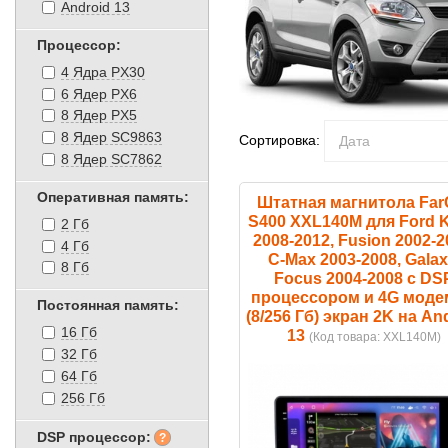
Android 13
Процессор:
4 Ядра PX30
6 Ядер PX6
8 Ядер PX5
8 Ядер SC9863
Сортировка:
8 Ядер SC7862
Оперативная память:
Штатная магнитола Far
S400 XXL140M для Ford 
2 Гб
2008-2012, Fusion 2002-2
4 Гб
C-Max 2003-2008, Galax
8 Гб
Focus 2004-2008 с DS
процессором и 4G мод
Постоянная память:
(8/256 Гб) экран 2K на An
16 Гб
13
(Код товара:
XXL140M
)
32 Гб
64 Гб
256 Гб
DSP процессор: