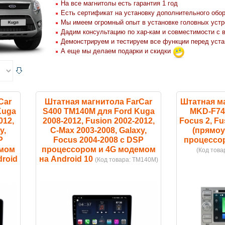
На все магнитолы есть гарантия 1 год
Есть сертификат на установку дополнительного обо
Мы имеем огромный опыт в установке головных устр
Дадим консультацию по хар-кам и совместимости с 
Демонстрируем и тестируем все функции перед уста
А еще мы делаем подарки и скидки
Car
Штатная магнитола FarCar
Штатная м
Kuga
S400 TM140M для Ford Kuga
MKD-F74
012,
2008-2012, Fusion 2002-2012,
Focus 2, Fu
y,
C-Max 2003-2008, Galaxy,
(прямоу
P
Focus 2004-2008 с DSP
процессор
емом
процессором и 4G модемом
(Код това
droid
на Android 10
(Код товара:
TM140M
)