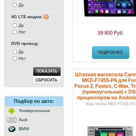
Да
4G LTE модем:
Да
Нет
39 800 Руб.
DVD привод:
Да
ПОДРОБНЕЕ
Нет
Штатная магнитола Carm
MKD-F745S-P6 для Fo
Focus 2, Fusion, C-Max, Tr
(прямоугольная) с D
процессором на Android
Подбор
по авто:
(Код товара:
MKD-F745S-P6
)
Универсальные
Audi
BMW