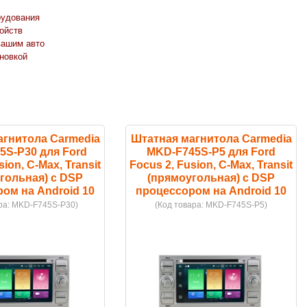
рудования
ойств
вашим авто
новкой
агнитола Carmedia
Штатная магнитола Carmedia
5S-P30 для Ford
MKD-F745S-P5 для Ford
sion, C-Max, Transit
Focus 2, Fusion, C-Max, Transit
гольная) с DSP
(прямоугольная) с DSP
ом на Android 10
процессором на Android 10
ра:
MKD-F745S-P30
)
(Код товара:
MKD-F745S-P5
)