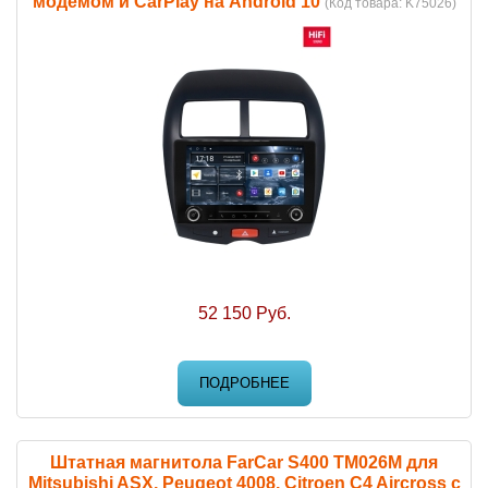
модемом и CarPlay на Android 10
(Код товара:
K75026
)
52 150 Руб.
ПОДРОБНЕЕ
Штатная магнитола FarCar S400 TM026M для
Mitsubishi ASX, Peugeot 4008, Citroen C4 Aircross с