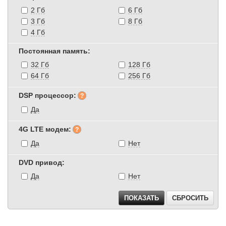
2 Гб
6 Гб
3 Гб
8 Гб
4 Гб
Постоянная память:
32 Гб
128 Гб
64 Гб
256 Гб
DSP процессор:
Да
4G LTE модем:
Да
Нет
DVD привод:
Да
Нет