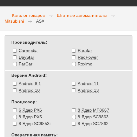
Каталог товаров
Штатные автомагнитолы
Mitsubishi
ASX
Производитель:
Carmedia
Parafar
DayStar
RedPower
FarCar
Roximo
Версия Android:
Android 8.1
Android 11
Android 10
Android 13
Процессор:
6 Ядер PX6
8 Ядер MT8667
8 Ядер PX5
8 Ядер SC9863
8 Ядер SC9853i
8 Ядер SC7862
Оперативная память: